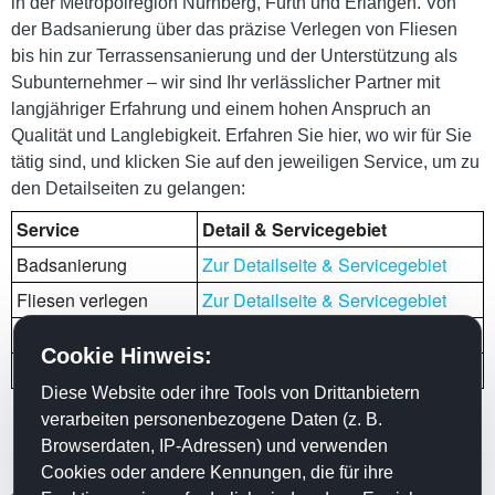
in der Metropolregion Nürnberg, Fürth und Erlangen. Von
der Badsanierung über das präzise Verlegen von Fliesen
bis hin zur Terrassensanierung und der Unterstützung als
Subunternehmer – wir sind Ihr verlässlicher Partner mit
langjähriger Erfahrung und einem hohen Anspruch an
Qualität und Langlebigkeit. Erfahren Sie hier, wo wir für Sie
tätig sind, und klicken Sie auf den jeweiligen Service, um zu
den Detailseiten zu gelangen:
Service
Detail & Servicegebiet
Badsanierung
Zur Detailseite & Servicegebiet
Fliesen verlegen
Zur Detailseite & Servicegebiet
Subunternehmer
Zur Detailseite & Servicegebiet
Cookie Hinweis:
Terrassensanierung
Zur Detailseite & Servicegebiet
Diese Website oder ihre Tools von Drittanbietern
verarbeiten personenbezogene Daten (z. B.
Browserdaten, IP-Adressen) und verwenden
Cookies oder andere Kennungen, die für ihre